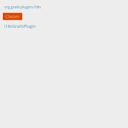
org.grails.plugins.i18n
Classes
I18nGrailsPlugin